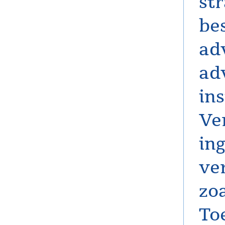
st
bes
ad
ad
in
Ve
in
ve
zoa
To