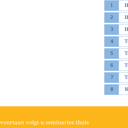
1
H
2
H
3
H
4
T
5
T
6
T
7
T
8
N
voortaan volgt u seminaries thuis