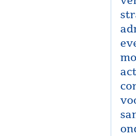
ve
st
ad
ev
mo
ac
co
vo
sa
on