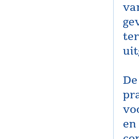
va
ge
te
uit
De
pra
vo
en
co