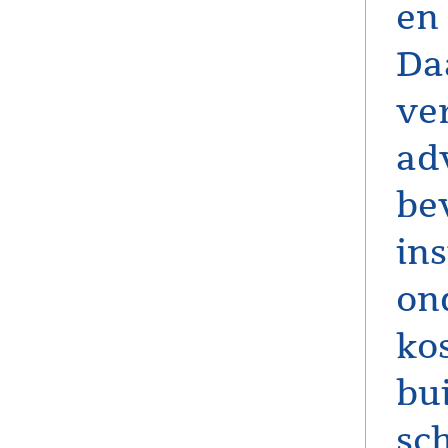
en
Da
ve
ad
be
in
on
ko
bu
sc