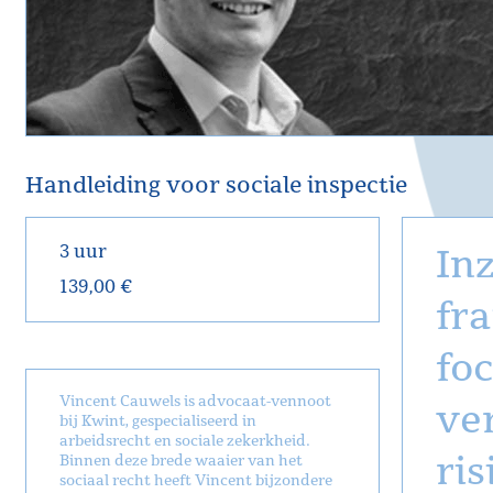
Handleiding voor sociale inspectie
3 uur
In
139,00 €
fra
fo
Vincent Cauwels is advocaat-vennoot
ve
bij Kwint, gespecialiseerd in
arbeidsrecht en sociale zekerkheid.
ri
Binnen deze brede waaier van het
sociaal recht heeft Vincent bijzondere