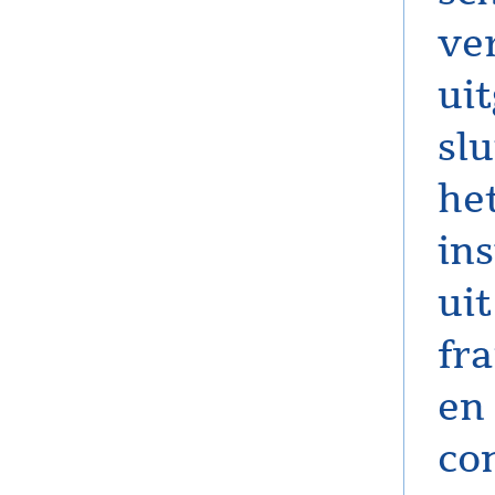
ve
ui
slu
he
ins
ui
fra
en 
co