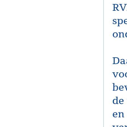
RV
spe
on
Da
vo
be
de
en