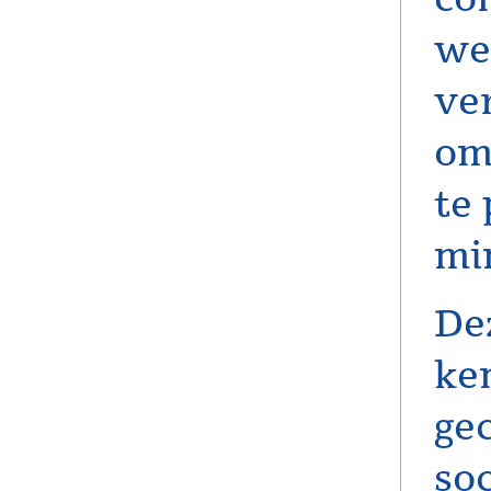
we
ve
om 
te 
mi
Dez
ke
ge
soc