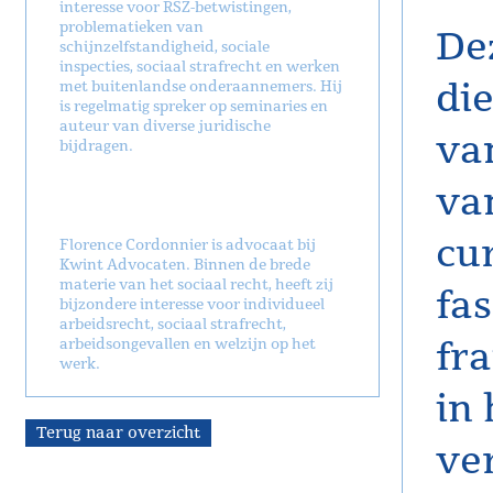
interesse voor RSZ-betwistingen,
problematieken van
De
schijnzelfstandigheid, sociale
inspecties, sociaal strafrecht en werken
di
met buitenlandse onderaannemers. Hij
is regelmatig spreker op seminaries en
auteur van diverse juridische
va
bijdragen.
van
cu
Florence Cordonnier is advocaat bij
Kwint Advocaten. Binnen de brede
materie van het sociaal recht, heeft zij
fas
bijzondere interesse voor individueel
arbeidsrecht, sociaal strafrecht,
fra
arbeidsongevallen en welzijn op het
werk.
in
Terug naar overzicht
ver