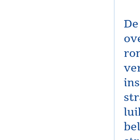
De
ov
ro
ve
in
str
lu
bel