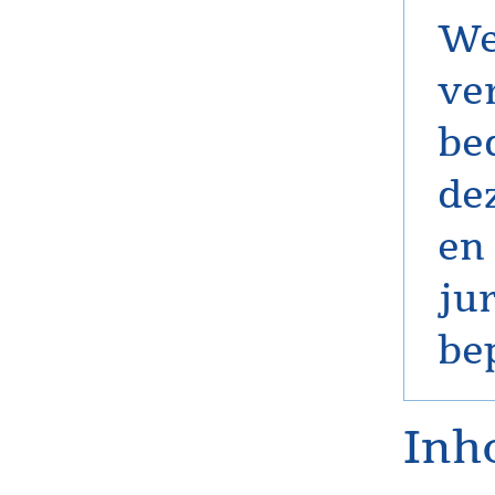
We
ve
be
de
en
jur
be
Inh