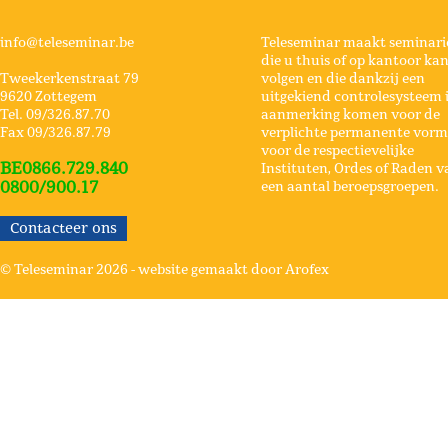
info@teleseminar.be
Teleseminar maakt seminari
die u thuis of op kantoor ka
Tweekerkenstraat 79
volgen en die dankzij een
9620 Zottegem
uitgekiend controlesysteem 
Tel. 09/326.87.70
aanmerking komen voor de
Fax 09/326.87.79
verplichte permanente vorm
voor de respectievelijke
BE0866.729.840
Instituten, Ordes of Raden v
0800/900.17
een aantal beroepsgroepen.
Contacteer ons
© Teleseminar 2026 -
website gemaakt door Arofex