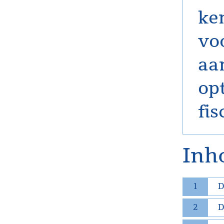
ke
vo
aa
op
fis
Inh
1
D
2
D