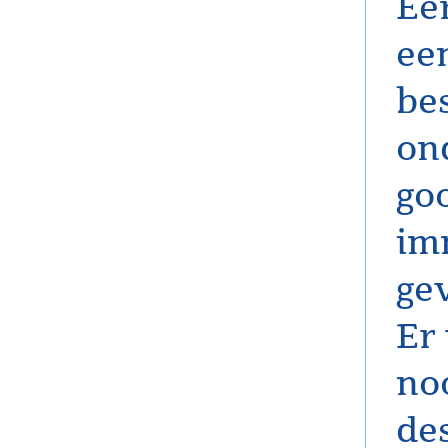
Ee
ee
bes
on
go
imm
ge
Er 
no
de