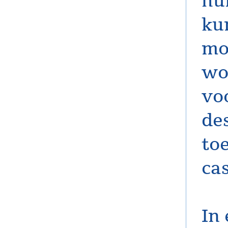
hu
ku
mo
wo
vo
de
toe
ca
In