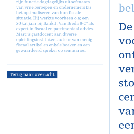
zijn functie dagdagelijks uitoefenaars
bel
van vrije beroepen en ondernemers bij
het optimaliseren van hun fiscale
situatie. Hij werkte voorheen o.a; een
De 
20-tal jaar bij Bank J. Van Breda & C° als
expert in fiscaal en patrimoniaal advies.
Marc is gastdocent aan diverse
vo
opleidingsinstituten, auteur van menig
fiscaal artikel en enkele boeken en een
gewaardeerd spreker op seminaries.
on
ve
Terug naar overzicht
st
ce
va
ee