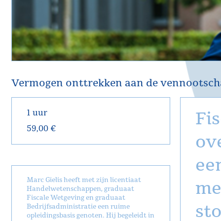
Vermogen onttrekken aan de vennootsch
1 uur
Fis
59,00 €
ov
ee
Marc Gielis heeft met zijn licentiaat
me
Handelwetenschappen, graduaat
Fiscale Wetgeving en graduaat
st
Bedrijfsadministratie een ruime
opleidingsbasis genoten. Hij begeleidt in