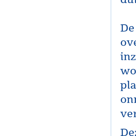
De 
ov
in
wo
pl
on
ve
De