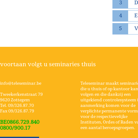
3
D
4
E
5
V
voortaan volgt u seminaries thuis
info@teleseminar.be
Teleseminar maakt seminari
die u thuis of op kantoor ka
Tweekerkenstraat 79
volgen en die dankzij een
9620 Zottegem
uitgekiend controlesysteem 
Tel. 09/326.87.70
aanmerking komen voor de
Fax 09/326.87.79
verplichte permanente vorm
voor de respectievelijke
BE0866.729.840
Instituten, Ordes of Raden v
0800/900.17
een aantal beroepsgroepen.