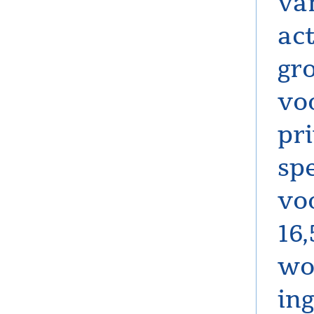
va
ac
gr
vo
pr
spe
vo
16
wo
in