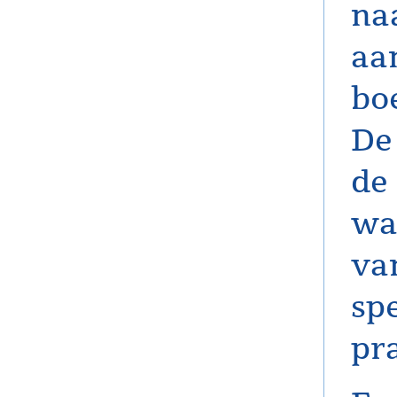
na
aa
bo
De
de
wa
va
spe
pr