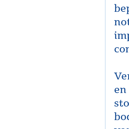
be
no
im
con
Ve
en
st
bo