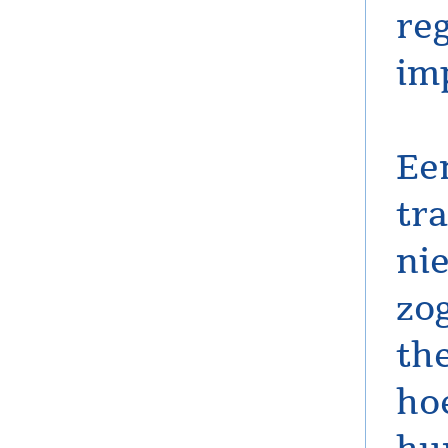
reg
im
Ee
tra
ni
zo
th
ho