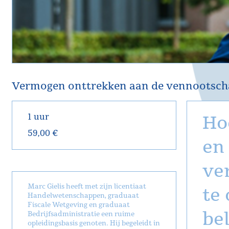
Vermogen onttrekken aan de vennootscha
1 uur
Ho
59,00 €
en
ve
Marc Gielis heeft met zijn licentiaat
te
Handelwetenschappen, graduaat
Fiscale Wetgeving en graduaat
be
Bedrijfsadministratie een ruime
opleidingsbasis genoten. Hij begeleidt in