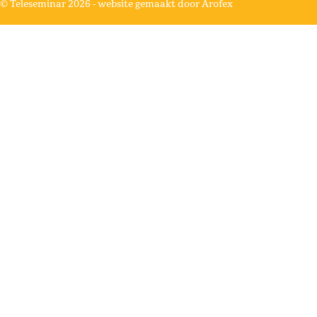
© Teleseminar 2026 -
website gemaakt door Arofex