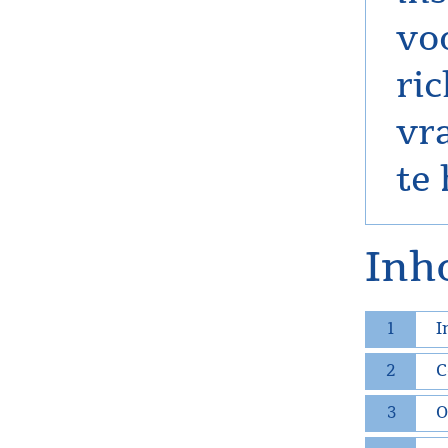
vo
ri
vr
te
Inh
1
I
2
C
3
O