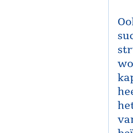
Oo
su
st
wo
ka
hee
he
va