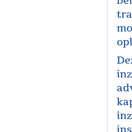
beï
tr
mog
op
De
in
ad
ka
inz
in