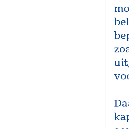
mo
be
be
zo
ui
vo
Da
ka