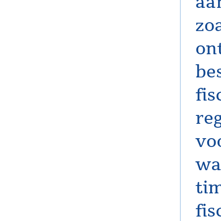
aa
zo
ont
be
fis
re
vo
wa
ti
fi