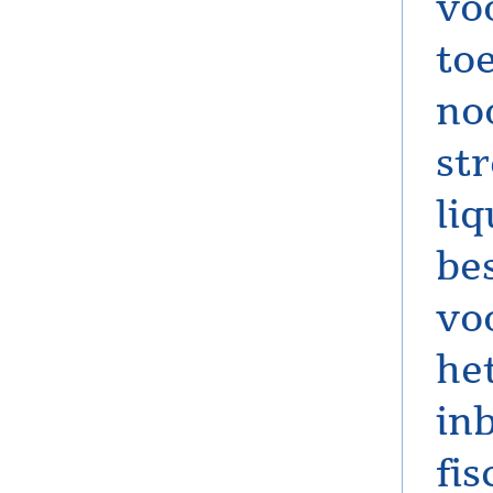
vo
to
no
st
li
be
vo
het
in
fis