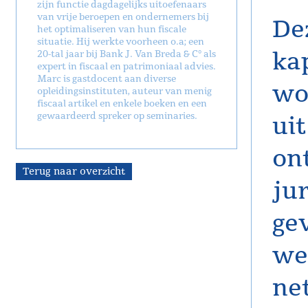
zijn functie dagdagelijks uitoefenaars
van vrije beroepen en ondernemers bij
De
het optimaliseren van hun fiscale
situatie. Hij werkte voorheen o.a; een
ka
20-tal jaar bij Bank J. Van Breda & C° als
expert in fiscaal en patrimoniaal advies.
Marc is gastdocent aan diverse
wo
opleidingsinstituten, auteur van menig
fiscaal artikel en enkele boeken en een
gewaardeerd spreker op seminaries.
ui
on
Terug naar overzicht
ju
ge
wet
net