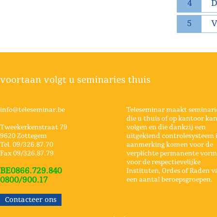
4
D
5
V
voortaan volgt u seminaries thuis
info@teleseminar.be
Teleseminar maakt seminari
die u thuis of op kantoor ka
Tweekerkenstraat 79
volgen en die dankzij een
9620 Zottegem
uitgekiend controlesysteem 
Tel. 09/326.87.70
aanmerking komen voor de
Fax 09/326.87.79
verplichte permanente vorm
voor de respectievelijke
BE0866.729.840
Instituten, Ordes of Raden v
0800/900.17
een aantal beroepsgroepen.
Contacteer ons