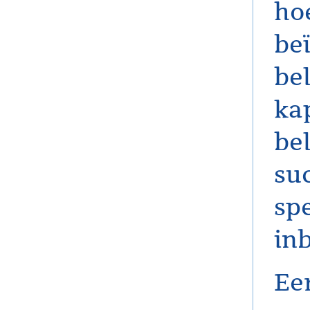
ho
be
be
ka
be
suc
spe
in
Ee