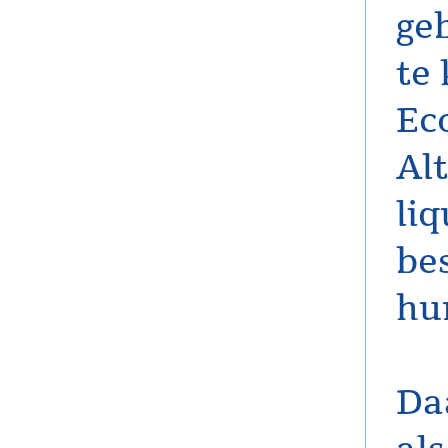
ge
te
Ec
Al
li
be
hun
Da