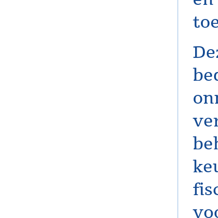
to
De
bed
on
ve
be
ke
fis
vo