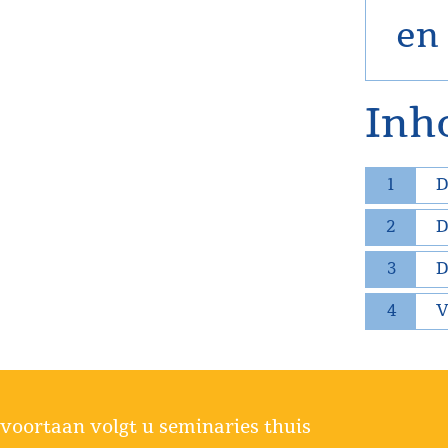
en 
Inh
1
D
2
D
3
D
4
V
voortaan volgt u seminaries thuis