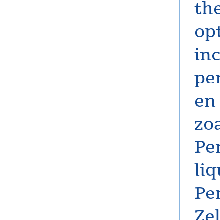
th
op
inc
pe
en
zo
Pe
li
Pe
Zel