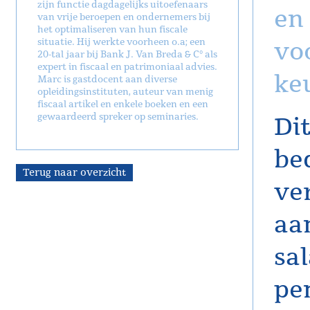
zijn functie dagdagelijks uitoefenaars
en
van vrije beroepen en ondernemers bij
het optimaliseren van hun fiscale
situatie. Hij werkte voorheen o.a; een
vo
20-tal jaar bij Bank J. Van Breda & C° als
expert in fiscaal en patrimoniaal advies.
ke
Marc is gastdocent aan diverse
opleidingsinstituten, auteur van menig
fiscaal artikel en enkele boeken en een
gewaardeerd spreker op seminaries.
Di
bed
Terug naar overzicht
ve
aa
sa
pe