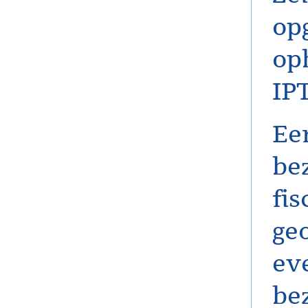
op
op
IP
Ee
bez
fi
ge
ev
be