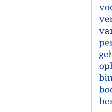
voo
ve
va
pe
ge
op
bi
bo
be