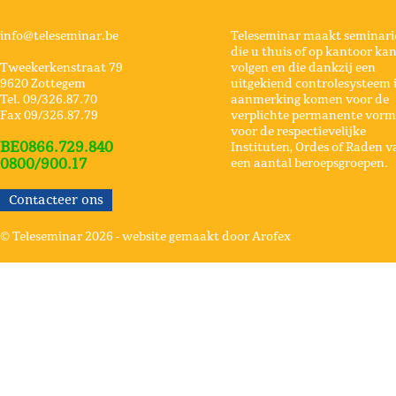
info@teleseminar.be
Teleseminar maakt seminari
die u thuis of op kantoor ka
Tweekerkenstraat 79
volgen en die dankzij een
9620 Zottegem
uitgekiend controlesysteem 
Tel. 09/326.87.70
aanmerking komen voor de
Fax 09/326.87.79
verplichte permanente vorm
voor de respectievelijke
BE0866.729.840
Instituten, Ordes of Raden v
0800/900.17
een aantal beroepsgroepen.
Contacteer ons
© Teleseminar 2026 -
website gemaakt door Arofex