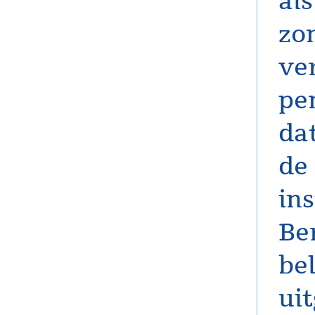
als
zo
ve
pe
dat
de
in
Be
be
ui