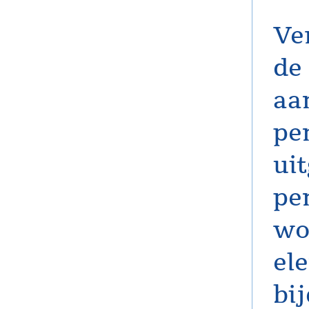
Ve
de 
aa
pe
ui
pe
wo
el
bij