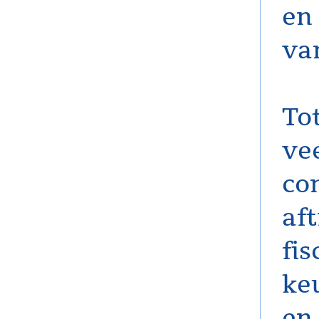
en
va
To
ve
co
af
fi
ke
en