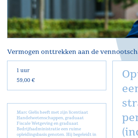
Vermogen onttrekken aan de vennootschap
1 uur
Op
59,00 €
ee
str
Marc Gielis heeft met zijn licentiaat
pe
Handelwetenschappen, graduaat
Fiscale Wetgeving en graduaat
(i
Bedrijfsadministratie een ruime
opleidingsbasis genoten. Hij begeleidt in