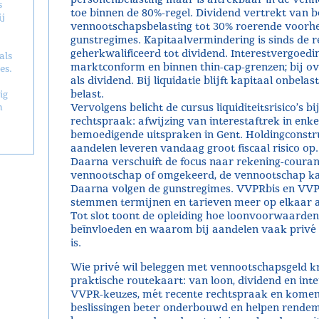
s
toe binnen de 80%-regel. Dividend vertrekt van b
j
vennootschapsbelasting tot 30% roerende voorhef
gunstregimes. Kapitaalvermindering is sinds de r
geherkwalificeerd tot dividend. Interestvergoedi
als
marktconform en binnen thin-cap-grenzen; bij ove
es.
als dividend. Bij liquidatie blijft kapitaal onbe
belast.
ig
n
Vervolgens belicht de cursus liquiditeitsrisico’s b
rechtspraak: afwijzing van interestaftrek in enk
bemoedigende uitspraken in Gent. Holdingconstru
aandelen leveren vandaag groot fiscaal risico op.
Daarna verschuift de focus naar rekening-courant
vennootschap of omgekeerd, de vennootschap kan 
Daarna volgen de gunstregimes. VVPRbis en VVP
stemmen termijnen en tarieven meer op elkaar a
Tot slot toont de opleiding hoe loonvoorwaarde
beïnvloeden en waarom bij aandelen vaak privé b
is.
Wie privé wil beleggen met vennootschapsgeld kri
praktische routekaart: van loon, dividend en int
VVPR-keuzes, mét recente rechtspraak en komend
beslissingen beter onderbouwd en helpen rendemen