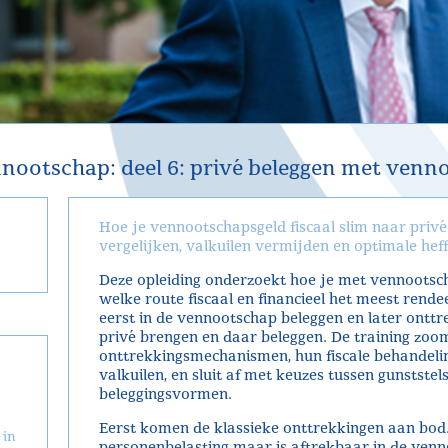
nnootschap: deel 6: privé beleggen met venn
Hoe je vennootschapsgeld fiscaal slim naar privé
vergelijken, valkuilen vermijden en optimale hef
Deze opleiding onderzoekt hoe je met vennootsch
welke route fiscaal en financieel het meest ren
eerst in de vennootschap beleggen en later ontt
privé brengen en daar beleggen. De training zoom
onttrekkingsmechanismen, hun fiscale behandelin
valkuilen, en sluit af met keuzes tussen gunststel
beleggingsvormen.
Eerst komen de klassieke onttrekkingen aan bod.
 in
personenbelasting maar is aftrekbaar in de ven