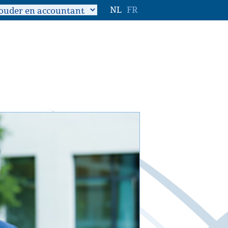
NL
FR