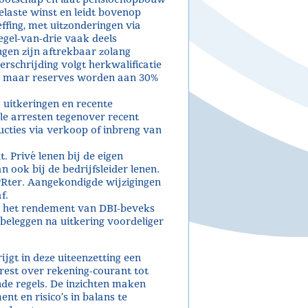
elaste winst en leidt bovenop
fing, met uitzonderingen via
egel-van-drie vaak deels
ngen zijn aftrekbaar zolang
rschrijding volgt herkwalificatie
last maar reserves worden aan 30%
ij uitkeringen en recente
ele arresten tegenover recent
cties via verkoop of inbreng van
. Privé lenen bij de eigen
ook bij de bedrijfsleider lenen.
Rter. Aangekondigde wijzigingen
f.
n het rendement van DBI-beveks
eleggen na uitkering voordeliger
jgt in deze uiteenzetting een
erest over rekening-courant tot
e regels. De inzichten maken
t en risico’s in balans te