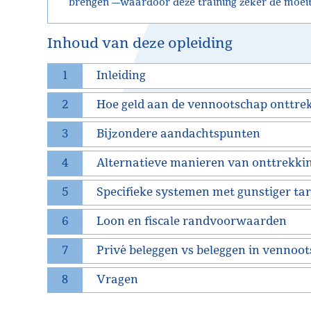
brengen —waardoor deze training zeker de moeit
Inhoud van deze opleiding
1
Inleiding
2
Hoe geld aan de vennootschap onttre
3
Bijzondere aandachtspunten
4
Alternatieve manieren van onttrekki
5
Specifieke systemen met gunstiger tar
6
Loon en fiscale randvoorwaarden
7
Privé beleggen vs beleggen in vennoo
8
Vragen