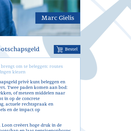
Marc Gielis
ootschapsgeld
Bestel
 brengt om te beleggen: routes
fingen kiezen
apsgeld privé kunt beleggen en
deert. Twee paden komen aan bod:
rekken, of meteen middelen naar
t in op de concrete
g, actuele rechtspraak en
sels en de impact op
 Loon creëert hoge druk in de
nootschap en laat pensioenopbouw