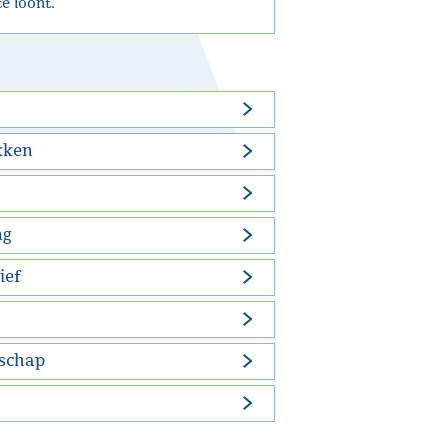
e loont.
kken
ng
ief
tschap