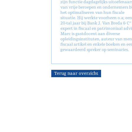
zijn functie dagdagelijks uitoefenaar
van vrije beroepen en ondernemers bi
het optimaliseren van hun fiscale
situatie. Hij werkte voorheen o.a; een
20-tal jaar bij Bank J. Van Breda & C° 
expert in fiscaal en patrimoniaal advi
Marc is gastdocent aan diverse
opleidingsinstituten, auteur van men
fiscaal artikel en enkele boeken en ee
gewaardeerd spreker op seminaries.
Terug naar overzicht