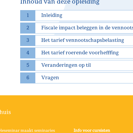
Inhoud van deze opleiding
1
Inleiding
2
Fiscale impact beleggen in de vennoo
3
Het tarief vennootschapsbelasting
4
Het tarief roerende voorhefffing
5
Veranderingen op til
6
Vragen
huis
eleseminar maakt seminaries
Info voor cursisten