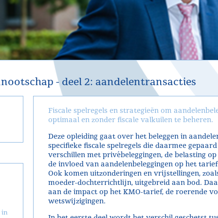
nootschap - deel 2: aandelentransacties
Fiscale spelregels en strategieën om aandelenbe
optimaal en zonder fiscale valkuilen te beheren.
Deze opleiding gaat over het beleggen in aandel
specifieke fiscale spelregels die daarmee gepaar
verschillen met privébeleggingen, de belasting 
de invloed van aandelenbeleggingen op het tarie
Ook komen uitzonderingen en vrijstellingen, zoal
moeder-dochterrichtlijn, uitgebreid aan bod. D
aan de impact op het KMO-tarief, de roerende vo
wetswijzigingen.
 in
In het eerste deel wordt het verschil geschetst 