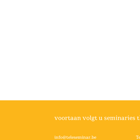
voortaan volgt u seminaries t
info@teleseminar.be
T