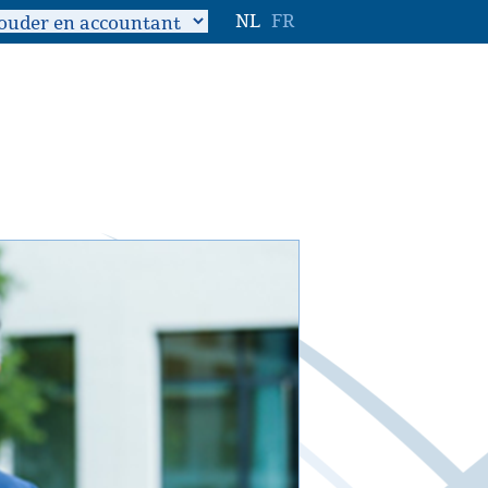
NL
FR