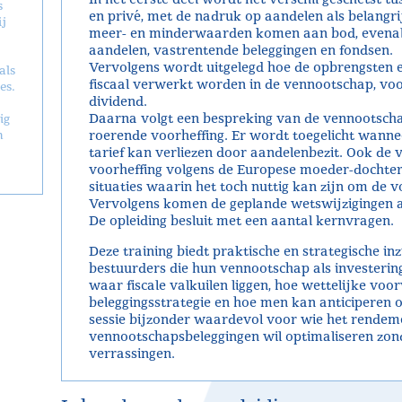
s
en privé, met de nadruk op aandelen als belangri
j
meer- en minderwaarden komen aan bod, evenals
aandelen, vastrentende beleggingen en fondsen.
Vervolgens wordt uitgelegd hoe de opbrengsten e
als
fiscaal verwerkt worden in de vennootschap, voo
es.
dividend.
Daarna volgt een bespreking van de vennootschap
ig
n
roerende voorheffing. Er wordt toegelicht wann
tarief kan verliezen door aandelenbezit. Ook de v
voorheffing volgens de Europese moeder-dochter
situaties waarin het toch nuttig kan zijn om de v
Vervolgens komen de geplande wetswijzigingen 
De opleiding besluit met een aantal kernvragen.
Deze training biedt praktische en strategische i
bestuurders die hun vennootschap als investering
waar fiscale valkuilen liggen, hoe wettelijke v
beleggingsstrategie en hoe men kan anticiperen 
sessie bijzonder waardevol voor wie het rendem
vennootschapsbeleggingen wil optimaliseren zon
verrassingen.