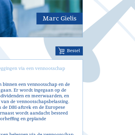
Marc Gielis
Bestel
leggingen via een vennootschap
en binnen een vennootschap en de
d gaan. Er wordt ingegaan op de
op dividenden en meerwaarden, en
f van de vennootschapsbelasting.
s de DBI-aftrek en de Europese
aarnaast wordt aandacht besteed
orheffing en geplande
tussen beleggen via de vennootschap