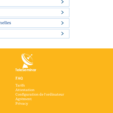
nelles
FAQ
Tarifs
Attestation
Configuration de l'ordinateur
Agrément
Privacy