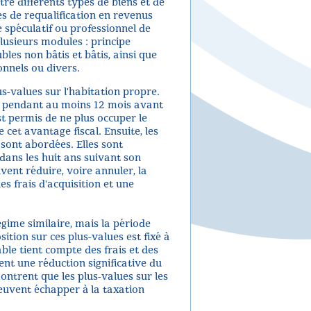
ntre différents types de biens et de
es de requalification en revenus
 spéculatif ou professionnel de
plusieurs modules : principe
les non bâtis et bâtis, ainsi que
onnels ou divers.
s-values sur l'habitation propre.
le pendant au moins 12 mois avant
st permis de ne plus occuper le
cet avantage fiscal. Ensuite, les
 sont abordées. Elles sont
 dans les huit ans suivant son
vent réduire, voire annuler, la
es frais d'acquisition et une
gime similaire, mais la période
sition sur ces plus-values est fixé à
able tient compte des frais et des
ent une réduction significative du
ntrent que les plus-values sur les
euvent échapper à la taxation