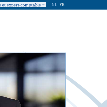
NL
FR