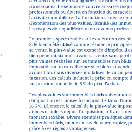
certains cas, tout en soulignant les distinctions e
transactions. Le séminaire couvre aussi les risqu
professionnels ou divers, en fonction du caractère
l'activité immobilière. La formation se divise en 
d’exonération des plus-values, fiscalité des immeub
les risques de requalification en revenus professi
Le premier aspect étudié est l'exonération des plu
Si le bien a été utilisé comme résidence principa
sa vente, la plus-value est exonérée d'impôts. Il e
nt
bien pendant six mois avant sa vente, sans perdre 
plus-values réalisées sur les immeubles non bâtis
imposables à un taux distinct si le bien est vendu
acquisition, mais diverses modalités de calcul peu
e
taxation. Ces calculs incluent la prise en compte d
majoration annuelle de 5 % du prix d'achat.
Les plus-values sur immeubles bâtis suivent un ré
d’imposition est limitée à cinq ans. Le taux d’impo
16,5 %. Là encore, le calcul de la plus-value impos
années écoulées depuis l'acquisition, offrant souv
montant taxable. Divers exemples pratiques démo
immeubles bâtis, même en cas de vente rapide, p
s
grâce à ces règles avantageuses.