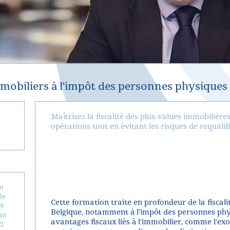
mmobiliers à l'impôt des personnes physiques
Maîtrisez la fiscalité des plus-values immobilièr
opérations tout en évitant les risques de requalif
on
de
Cette formation traite en profondeur de la fiscal
et
Belgique, notamment à l’impôt des personnes phys
un
avantages fiscaux liés à l'immobilier, comme l'ex
2)