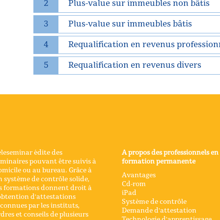
2
Plus-value sur immeubles non bâtis
3
Plus-value sur immeubles bâtis
4
Requalification en revenus profession
5
Requalification en revenus divers
leseminar édite des
A propos des professionnels en
minaires pouvant être suivis à
formation permanente
micile ou au bureau. Grâce à
Avantages
 système de contrôle solide,
Cd-rom
s formations donnent droit à
iPad
obtention d'attestations
Système de contrôle
connues par les instituts,
Demande d'attestation
dres et conseils de plusieurs
Technologie d'apprentissage