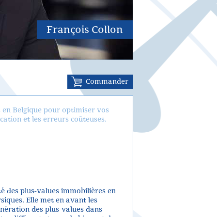
François Collon
Commander
es en Belgique pour optimiser vos
ication et les erreurs coûteuses.
ité des plus-values immobilières en
iques. Elle met en avant les
onération des plus-values dans