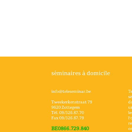
séminaires à domicile
info@teleseminar.be
Te
sé
Tweekerkenstraat 79
do
9620 Zottegem
un
Tél. 09/326.87.70
le
Fax 09/326.87.79
l'
re
BE0866.729.840
or